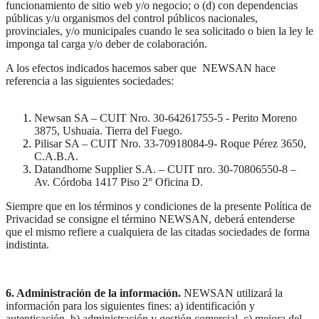
funcionamiento de sitio web y/o negocio; o (d) con dependencias
públicas y/u organismos del control públicos nacionales,
provinciales, y/o municipales cuando le sea solicitado o bien la ley le
imponga tal carga y/o deber de colaboración.
A los efectos indicados hacemos saber que NEWSAN hace
referencia a las siguientes sociedades:
Newsan SA – CUIT Nro. 30-64261755-5 - Perito Moreno
3875, Ushuaia. Tierra del Fuego.
Pilisar SA – CUIT Nro. 33-70918084-9- Roque Pérez 3650,
C.A.B.A.
Datandhome Supplier S.A. – CUIT nro. 30-70806550-8 –
Av. Córdoba 1417 Piso 2° Oficina D.
Siempre que en los términos y condiciones de la presente Política de
Privacidad se consigne el término NEWSAN, deberá entenderse
que el mismo refiere a cualquiera de las citadas sociedades de forma
indistinta.
6. Administración de la información.
NEWSAN utilizará la
información para los siguientes fines: a) identificación y
autenticación, b) administración y gestión comercial, c) mejora del