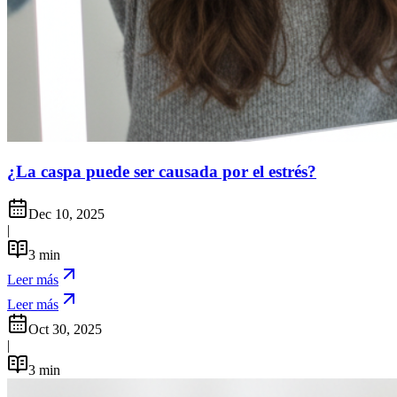
¿La caspa puede ser causada por el estrés?
Dec 10, 2025
|
3
min
Leer más
Leer más
Oct 30, 2025
|
3
min