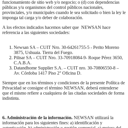
funcionamiento de sitio web y/o negocio; o (d) con dependencias
públicas y/u organismos del control públicos nacionales,
provinciales, y/o municipales cuando le sea solicitado o bien la ley le
imponga tal carga y/o deber de colaboración.
A los efectos indicados hacemos saber que NEWSAN hace
referencia a las siguientes sociedades:
Newsan SA – CUIT Nro. 30-64261755-5 - Perito Moreno
3875, Ushuaia. Tierra del Fuego.
Pilisar SA – CUIT Nro. 33-70918084-9- Roque Pérez 3650,
C.A.B.A.
Datandhome Supplier S.A. – CUIT nro. 30-70806550-8 –
Av. Córdoba 1417 Piso 2° Oficina D.
Siempre que en los términos y condiciones de la presente Política de
Privacidad se consigne el término NEWSAN, deberá entenderse
que el mismo refiere a cualquiera de las citadas sociedades de forma
indistinta.
6. Administración de la información.
NEWSAN utilizará la
información para los siguientes fines: a) identificación y
autenticación, b) administración y gestión comercial, c) mejora del